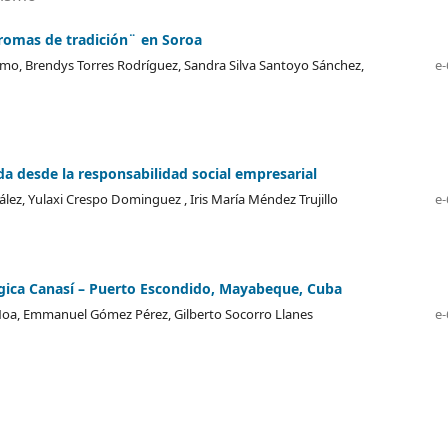
Aromas de tradición¨ en Soroa
domo, Brendys Torres Rodríguez, Sandra Silva Santoyo Sánchez,
e-
a desde la responsabilidad social empresarial
ez, Yulaxi Crespo Dominguez , Iris María Méndez Trujillo
e-
lógica Canasí – Puerto Escondido, Mayabeque, Cuba
 Noa, Emmanuel Gómez Pérez, Gilberto Socorro Llanes
e-