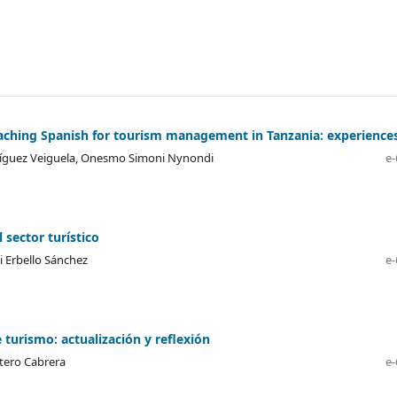
aching Spanish for tourism management in Tanzania: experience
odríguez Veiguela, Onesmo Simoni Nynondi
e-
 sector turístico
i Erbello Sánchez
e-
e turismo: actualización y reflexión
ntero Cabrera
e-