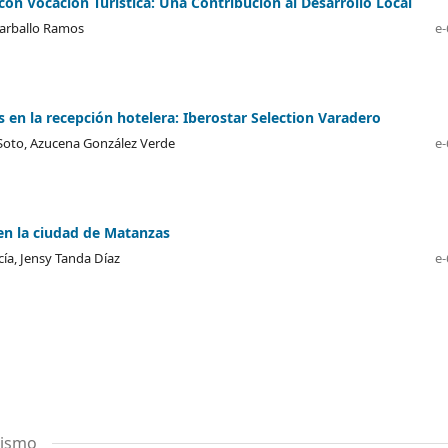
on Vocación Turística: Una Contribución al Desarrollo Local
Carballo Ramos
e-
 en la recepción hotelera: Iberostar Selection Varadero
 Soto, Azucena González Verde
e-
 en la ciudad de Matanzas
ía, Jensy Tanda Díaz
e-
rismo