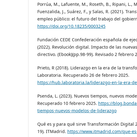
Porrúa, M., Lafuente, M., Roseth, B., Ripani, L., M
Fuenzalida, J., Suárez, F., y Salas, R. (2021). Tran
empleo público: el futuro del trabajo del gobier
https://doi.org/10.18235/0003245
Fundación CEDE Confederación española de ejecu
(2022). Revolución digital. Impacto de las nuevas
directivo. (Ebook)(pp.98-99). Revisado 2 febrero 
Prieto, R (2018). Liderazgo en la era de la transf
Laboratoria. Recuperado 26 de febrero 2025.
https://hub.laboratoria.la/liderazgo-en-la-era-d
Psenda, L. (2023). Nuevos tiempos, nuevos mode
Recuperado 10 febrero 2025.
https://blog.bond
tiempos-nuevos-modelos-de-liderazgo
Qué es y para qué sirve Transformación Digital 
19). ITMadrid.
https://www.itmadrid.com/que-es-