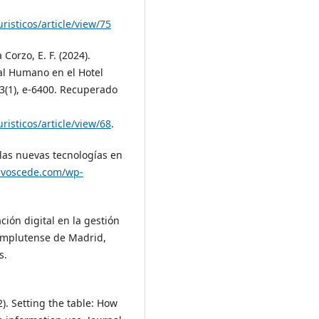
risticos/article/view/75
Corzo, E. F. (2024).
tal Humano en el Hotel
23(1), e-6400. Recuperado
risticos/article/view/68
.
e las nuevas tecnologías en
tivoscede.com/wp-
ción digital en la gestión
Complutense de Madrid,
s.
2). Setting the table: How