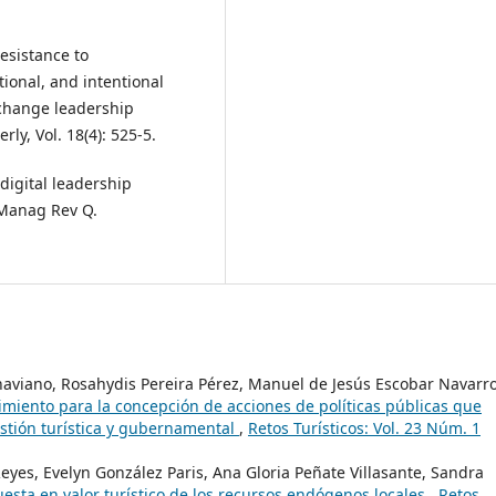
resistance to
ional, and intentional
change leadership
y, Vol. 18(4): 525-5.
 digital leadership
 Manag Rev Q.
Chaviano, Rosahydis Pereira Pérez, Manuel de Jesús Escobar Navarro
imiento para la concepción de acciones de políticas públicas que
estión turística y gubernamental
,
Retos Turísticos: Vol. 23 Núm. 1
eyes, Evelyn González Paris, Ana Gloria Peñate Villasante, Sandra
uesta en valor turístico de los recursos endógenos locales
,
Retos