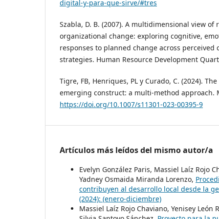
digital-y-para-que-sirve/#tres
Szabla, D. B. (2007). A multidimensional view of 
organizational change: exploring cognitive, emot
responses to planned change across perceived 
strategies. Human Resource Development Quarterl
Tigre, FB, Henriques, PL y Curado, C. (2024). The
emerging construct: a multi-method approach.
https://doi.org/10.1007/s11301-023-00395-9
Artículos más leídos del mismo autor/a
Evelyn González Paris, Massiel Laíz Rojo 
Yadney Osmaida Miranda Lorenzo,
Proced
contribuyen al desarrollo local desde la g
(2024): (enero-diciembre)
Massiel Laíz Rojo Chaviano, Yenisey León R
Silvia Santoyo Sánchez,
Proyecto para la p