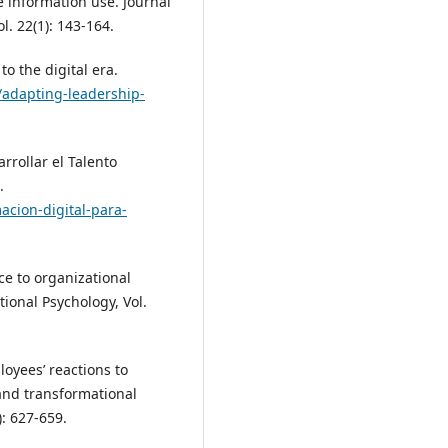
 information use. Journal
l. 22(1): 143-164.
to the digital era.
k/adapting-leadership-
rrollar el Talento
.
acion-digital-para-
nce to organizational
ional Psychology, Vol.
loyees’ reactions to
 and transformational
): 627-659.