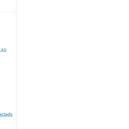
 4.0
.
ectado