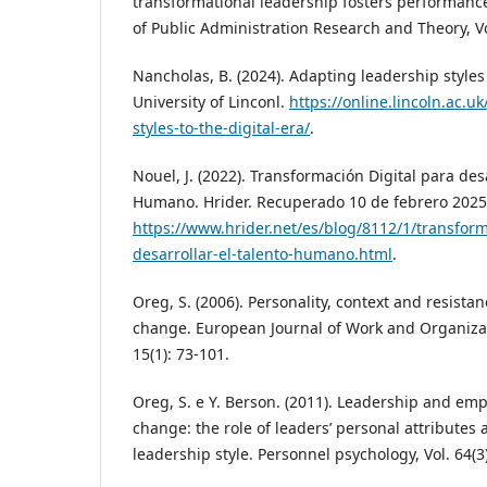
transformational leadership fosters performance
of Public Administration Research and Theory, Vo
Nancholas, B. (2024). Adapting leadership styles 
University of Linconl.
https://online.lincoln.ac.u
styles-to-the-digital-era/
.
Nouel, J. (2022). Transformación Digital para desa
Humano. Hrider. Recuperado 10 de febrero 2025
https://www.hrider.net/es/blog/8112/1/transform
desarrollar-el-talento-humano.html
.
Oreg, S. (2006). Personality, context and resista
change. European Journal of Work and Organizat
15(1): 73-101.
Oreg, S. e Y. Berson. (2011). Leadership and emp
change: the role of leaders’ personal attributes
leadership style. Personnel psychology, Vol. 64(3