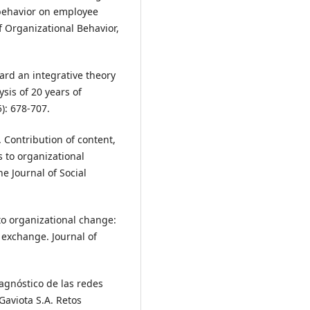
 behavior on employee
f Organizational Behavior,
oward an integrative theory
ysis of 20 years of
5): 678-707.
 Contribution of content,
 to organizational
e Journal of Social
 to organizational change:
exchange. Journal of
Diagnóstico de las redes
Gaviota S.A. Retos