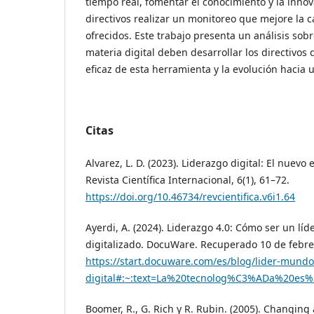
tiempo real, fomentar el conocimiento y la innova
directivos realizar un monitoreo que mejore la ca
ofrecidos. Este trabajo presenta un análisis sob
materia digital deben desarrollar los directivos 
eficaz de esta herramienta y la evolución hacia u
Citas
Alvarez, L. D. (2023). Liderazgo digital: El nuevo 
Revista Científica Internacional, 6(1), 61–72.
https://doi.org/10.46734/revcientifica.v6i1.64
Ayerdi, A. (2024). Liderazgo 4.0: Cómo ser un lí
digitalizado. DocuWare. Recuperado 10 de febre
https://start.docuware.com/es/blog/lider-mundo
digital#:~:text=La%20tecnolog%C3%ADa%20es%
Boomer, R., G. Rich y R. Rubin. (2005). Changing