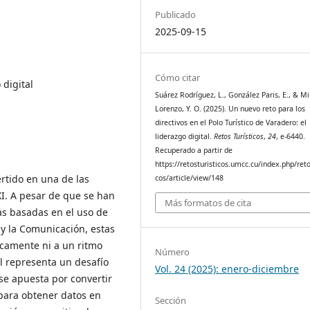
Publicado
2025-09-15
Cómo citar
 digital
Suárez Rodríguez, L., González Paris, E., & M
Lorenzo, Y. O. (2025). Un nuevo reto para los
directivos en el Polo Turístico de Varadero: el
liderazgo digital.
Retos Turísticos
,
24
, e-6440.
Recuperado a partir de
https://retosturisticos.umcc.cu/index.php/reto
rtido en una de las
cos/article/view/148
I. A pesar de que se han
Más formatos de cita
as basadas en el uso de
 y la Comunicación, estas
camente ni a un ritmo
Número
al representa un desafío
Vol. 24 (2025): enero-diciembre
 se apuesta por convertir
 para obtener datos en
Sección