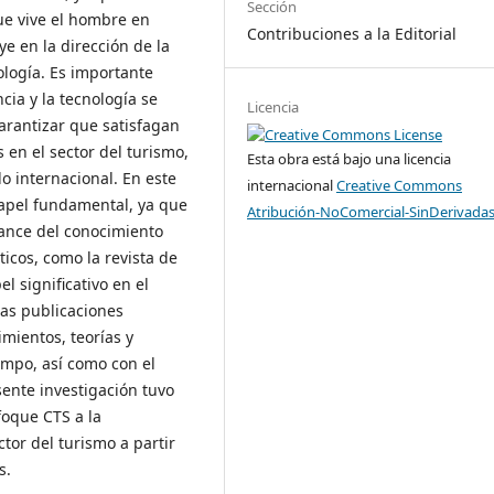
Sección
que vive el hombre en
Contribuciones a la Editorial
e en la dirección de la
nología. Es importante
cia y la tecnología se
Licencia
arantizar que satisfagan
en el sector del turismo,
Esta obra está bajo una licencia
o internacional. En este
internacional
Creative Commons
papel fundamental, ya que
Atribución-NoComercial-SinDerivadas
vance del conocimiento
sticos, como la revista de
l significativo en el
tas publicaciones
imientos, teorías y
ampo, así como con el
sente investigación tuvo
foque CTS a la
ctor del turismo a partir
s.