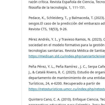
razón crítica. Revista Española de Ciencia, Tecno
filosofía de la tecnología, 1, 111-151.
Pedace, K., Schleidery, T., y Balmaceda, T. (2023). 
sesgos.El caso de la predicción del embarazo ad
Revista CTS, 18(53), 9-26.
Pérez Andrés, Y. I., y Travieso Ramos, N. (2023). 
sociedad en el modelo formativo para la gestión
tecnologías sanitarias. Revista Médica de Santia
https://medisan.sld.cu/index.php/san/article/vi
Peña Pérez, Y. L., Peña Ramírez , J. C., Serpa Cañ
J., & Catalá Rivero, R. C. (2025). Estudio de organ
departamento de mantenimiento de una entidad
Turísticos, 24, e-6200. Recuperado a partir de
https://retosturisticos.umcc.cu/index.php/retostu
Quintero Cano, C. A. (2010). Enfoque Ciencia, Te
perspectivas educativas para Colombia. Zona Pr