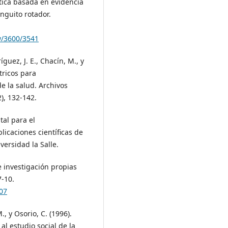
utica basada en evidencia
nguito rotador.
ew/3600/3541
íguez, J. E., Chacín, M., y
tricos para
e la salud. Archivos
), 132-142.
tal para el
licaciones científicas de
versidad la Salle.
e investigación propias
7-10.
07
., y Osorio, C. (1996).
al estudio social de la