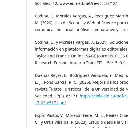
Sociales, 12. www.eumed.net/rev/cccss/12/
Codina, L., Morales-Vargas, A., Rodríguez-Martín
M. (2020). Uso de Scopus y Web of Science para 
comunicación social: análisis comparativo y cara
Codina, L., y Morales Vargas, A. (2021). Solucion
información en plataformas digitales editoriales
Taylor and Francis Online, SAGE Journals, PLOS
Research Europe. Anuario ThinkEPI, 15(e15e01).
Dueñas Reyes, E., Rodríguez Veiguela, Y., Medina
E. J., Pons García, R. C. (2025). Mejora de los pro
revista ¨Retos Turísticos¨ de la Universidad de 
Sociedad, 17(3), e5171.
http://scielo.sld.cu/pdf/
17-03-e5171.pdf
Espín Pastor, V., Morejón Feire, M. L., Reales Chac
C., y Ortiz Villalba, P. (2023). Estudio desde la vis