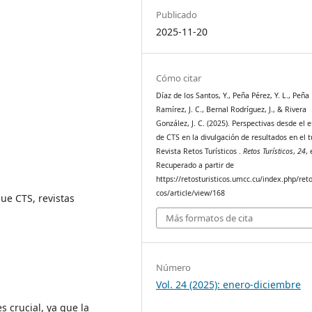
Publicado
2025-11-20
Cómo citar
Díaz de los Santos, Y., Peña Pérez, Y. L., Peña
Ramírez, J. C., Bernal Rodríguez, J., & Rivera
González, J. C. (2025). Perspectivas desde el 
de CTS en la divulgación de resultados en el 
Revista Retos Turísticos .
Retos Turísticos
,
24
,
Recuperado a partir de
https://retosturisticos.umcc.cu/index.php/reto
cos/article/view/168
ue CTS, revistas
Más formatos de cita
Número
Vol. 24 (2025): enero-diciembre
s crucial, ya que la