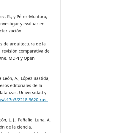
ez, R., y Pérez-Montoro,
investigar y evaluar en
cterización.
es de arquitectura de la
: revisión comparativa de
 One, MDPI y Open
 León, A., López Bastida,
cesos editoriales de la
Matanzas. Universidad y
rus/v17n3/2218-3620-rus-
ón, L. J., Peñafiel Luna, A.
ión de la ciencia,