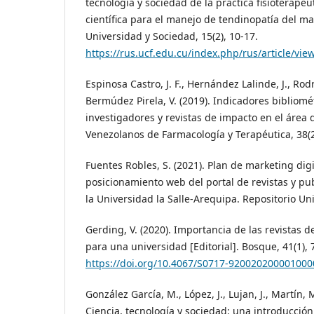
tecnología y sociedad de la práctica fisioterapé
científica para el manejo de tendinopatía del ma
Universidad y Sociedad, 15(2), 10-17.
https://rus.ucf.edu.cu/index.php/rus/article/vi
Espinosa Castro, J. F., Hernández Lalinde, J., Rodr
Bermúdez Pirela, V. (2019). Indicadores bibliomé
investigadores y revistas de impacto en el área d
Venezolanos de Farmacología y Terapéutica, 38(2
Fuentes Robles, S. (2021). Plan de marketing digi
posicionamiento web del portal de revistas y pub
la Universidad la Salle-Arequipa. Repositorio Uni
Gerding, V. (2020). Importancia de las revistas d
para una universidad [Editorial]. Bosque, 41(1), 
https://doi.org/10.4067/S0717-920020200001000
González García, M., López, J., Lujan, J., Martín, M
Ciencia, tecnología y sociedad: una introducción 