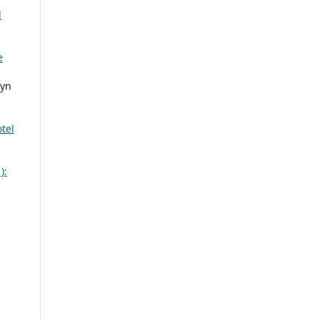
l
e
lyn
tel
):