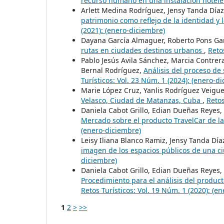
recurso humano en una instalación hotel
Arlett Medina Rodríguez, Jensy Tanda Díaz
patrimonio como reflejo de la identidad y 
(2021): (enero-diciembre)
Dayana García Almaguer, Roberto Pons Gar
rutas en ciudades destinos urbanos
,
Reto
Pablo Jesús Avila Sánchez, Marcia Contrer
Bernal Rodríguez,
Análisis del proceso de 
Turísticos: Vol. 23 Núm. 1 (2024): (enero-d
Marie López Cruz, Yanlis Rodríguez Veigue
Velasco, Ciudad de Matanzas, Cuba
,
Retos
Daniela Cabot Grillo, Edian Dueñas Reyes, 
Mercado sobre el producto TravelCar de 
(enero-diciembre)
Leisy Iliana Blanco Ramiz, Jensy Tanda Día
imagen de los espacios públicos de una 
diciembre)
Daniela Cabot Grillo, Edian Dueñas Reyes
Procedimiento para el análisis del product
Retos Turísticos: Vol. 19 Núm. 1 (2020): (e
1
2
>
>>