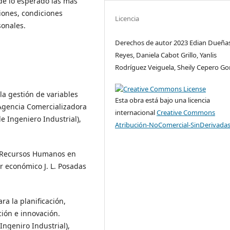
de lo esperado las más
iones, condiciones
Licencia
sonales.
Derechos de autor 2023 Edian Dueña
Reyes, Daniela Cabot Grillo, Yanlis
Rodríguez Veiguela, Sheily Cepero Go
la gestión de variables
Esta obra está bajo una licencia
Agencia Comercializadora
internacional
Creative Commons
e Ingeniero Industrial),
Atribución-NoComercial-SinDerivadas
). Recursos Humanos en
r económico J. L. Posadas
ra la planificación,
ción e innovación.
Ingeniro Industrial),