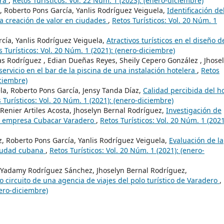
era
,
Retos Turísticos: Vol. 22 Núm. 1 (2023): (enero-diciembre)
, Roberto Pons García, Yanlis Rodríguez Veiguela,
Identificación de
la creación de valor en ciudades
,
Retos Turísticos: Vol. 20 Núm. 1
cía, Yanlis Rodríguez Veiguela,
Atractivos turísticos en el diseño d
s Turísticos: Vol. 20 Núm. 1 (2021): (enero-diciembre)
as Rodríguez , Edian Dueñas Reyes, Sheily Cepero González , Jhose
servicio en el bar de la piscina de una instalación hotelera
,
Retos
iciembre)
la, Roberto Pons García, Jensy Tanda Díaz,
Calidad percibida del ho
 Turísticos: Vol. 20 Núm. 1 (2021): (enero-diciembre)
Renier Artiles Acosta, Jhoselyn Bernal Rodríguez,
Investigación de
la empresa Cubacar Varadero
,
Retos Turísticos: Vol. 20 Núm. 1 (2021
z, Roberto Pons García, Yanlis Rodríguez Veiguela,
Evaluación de la
ciudad cubana
,
Retos Turísticos: Vol. 20 Núm. 1 (2021): (enero-
, Yadamy Rodríguez Sánchez, Jhoselyn Bernal Rodríguez,
o circuito de una agencia de viajes del polo turístico de Varadero
,
nero-diciembre)