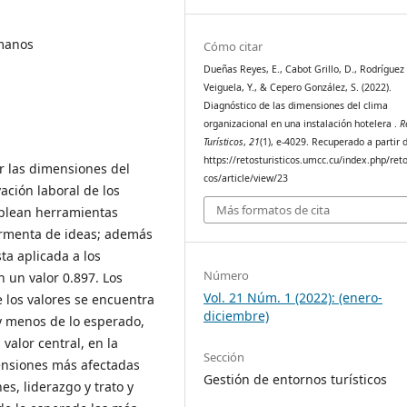
umanos
Cómo citar
Dueñas Reyes, E., Cabot Grillo, D., Rodríguez
Veiguela, Y., & Cepero González, S. (2022).
Diagnóstico de las dimensiones del clima
organizacional en una instalación hotelera .
R
Turísticos
,
21
(1), e-4029. Recuperado a partir 
https://retosturisticos.umcc.cu/index.php/reto
ar las dimensiones del
cos/article/view/23
ación laboral de los
Más formatos de cita
mplean herramientas
ormenta de ideas; además
sta aplicada a los
Número
n un valor 0.897. Los
Vol. 21 Núm. 1 (2022): (enero-
e los valores se encuentra
diciembre)
y menos de lo esperado,
valor central, en la
Sección
ensiones más afectadas
Gestión de entornos turísticos
es, liderazgo y trato y