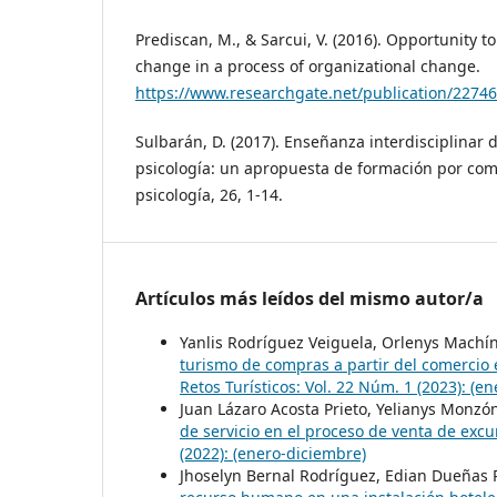
Prediscan, M., & Sarcui, V. (2016). Opportunity t
change in a process of organizational change.
https://www.researchgate.net/publication/2274
Sulbarán, D. (2017). Enseñanza interdisciplinar d
psicología: un apropuesta de formación por com
psicología, 26, 1-14.
Artículos más leídos del mismo autor/a
Yanlis Rodríguez Veiguela, Orlenys Machí
turismo de compras a partir del comercio e
Retos Turísticos: Vol. 22 Núm. 1 (2023): (e
Juan Lázaro Acosta Prieto, Yelianys Monzón
de servicio en el proceso de venta de exc
(2022): (enero-diciembre)
Jhoselyn Bernal Rodríguez, Edian Dueñas R