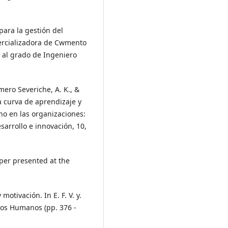
para la gestión del
rcializadora de Cwmento
n al grado de Ingeniero
omero Severiche, A. K., &
a curva de aprendizaje y
o en las organizaciones:
esarrollo e innovación, 10,
aper presented at the
otivación. In E. F. V. y.
sos Humanos (pp. 376 -