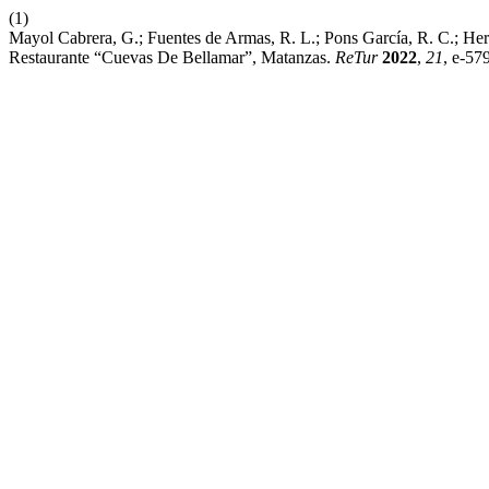
(1)
Mayol Cabrera, G.; Fuentes de Armas, R. L.; Pons García, R. C.; He
Restaurante “Cuevas De Bellamar”, Matanzas.
ReTur
2022
,
21
, e-57